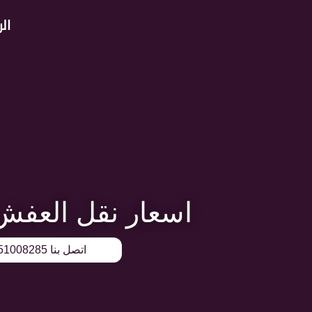
خطي
ال
لى
لمحتوى
اسعار نقل العفش
اتصل بنا 51008285