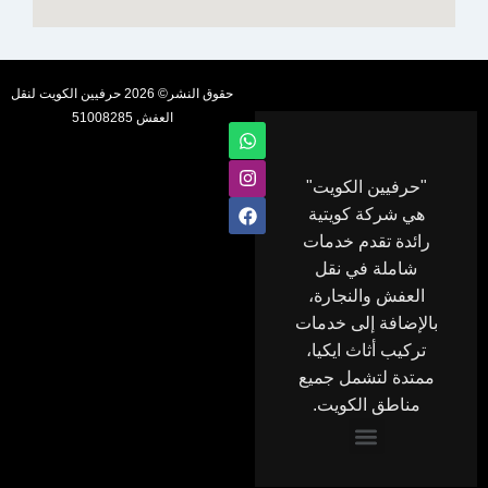
حقوق النشر© 2026 حرفيين الكويت لنقل
العفش 51008285
W
F
I
h
n
a
a
s
c
e
t
t
"حرفيين الكويت"
s
a
b
هي شركة كويتية
a
g
o
p
o
r
رائدة تقدم خدمات
p
a
k
شاملة في نقل
m
العفش والنجارة،
بالإضافة إلى خدمات
تركيب أثاث ايكيا،
ممتدة لتشمل جميع
مناطق الكويت.
Menu