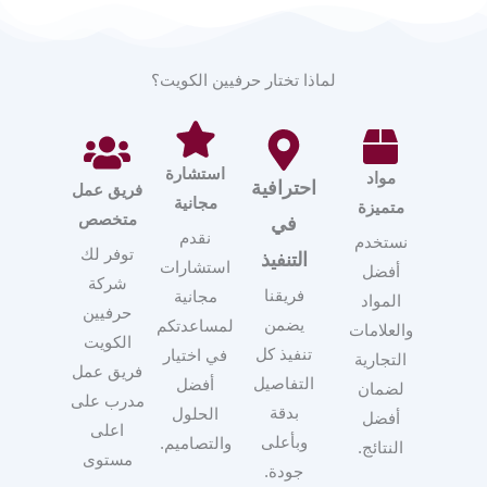
لماذا تختار حرفيين الكويت؟
استشارة
مواد
احترافية
فريق عمل
مجانية
متميزة
متخصص
في
نقدم
نستخدم
توفر لك
التنفيذ
استشارات
أفضل
شركة
فريقنا
مجانية
المواد
حرفيين
يضمن
لمساعدتكم
والعلامات
الكويت
تنفيذ كل
في اختيار
التجارية
فريق عمل
التفاصيل
أفضل
لضمان
مدرب على
بدقة
الحلول
أفضل
اعلى
وبأعلى
والتصاميم.
النتائج.
مستوى
جودة.